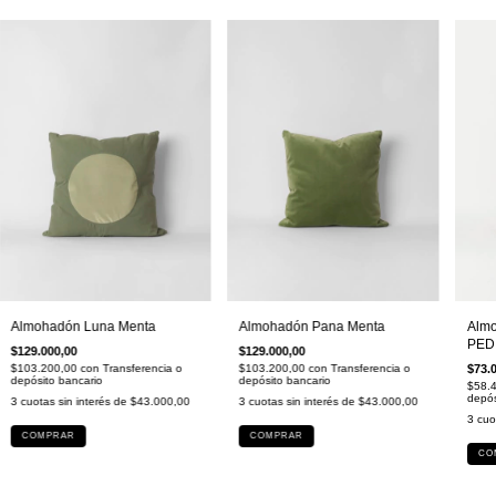
Almohadón Luna Menta
Almohadón Pana Menta
Almo
PED
$129.000,00
$129.000,00
$103.200,00
con
Transferencia o
$103.200,00
con
Transferencia o
$73.
depósito bancario
depósito bancario
$58.
depós
3
cuotas sin interés de
$43.000,00
3
cuotas sin interés de
$43.000,00
3
cuo
COMPRAR
COMPRAR
CO