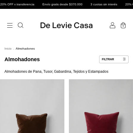
vío gratis desde $370.000
3 cuotas sin interés
20% OFF x transferencia
Envío g
0
Inicio
.
Almohadones
Almohadones
FILTRAR
Almohadones de Pana, Tusor, Gabardina, Tejidos y Estampados