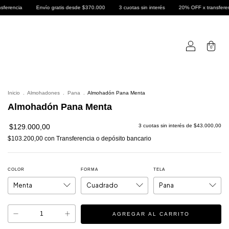
nvío gratis desde $370.000
3 cuotas sin interés
20% OFF x transferencia
Envío 
0
Inicio
.
Almohadones
.
Pana
.
Almohadón Pana Menta
Almohadón Pana Menta
$129.000,00
3
cuotas sin interés de
$43.000,00
$103.200,00
con
Transferencia o depósito bancario
COLOR
FORMA
TELA