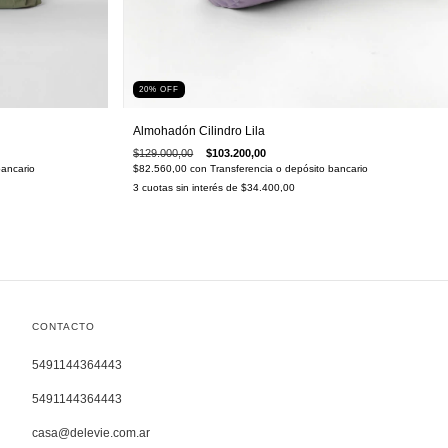
20
%
OFF
Almohadón Cilindro Lila
$129.000,00
$103.200,00
$82.560,00
con
Transferencia o depósito bancario
bancario
3
cuotas sin interés de
$34.400,00
CONTACTO
5491144364443
5491144364443
casa@delevie.com.ar