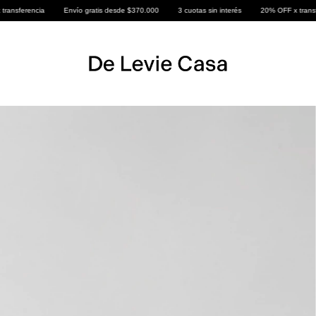
Envío gratis desde $370.000
3 cuotas sin interés
20% OFF x transferencia
E