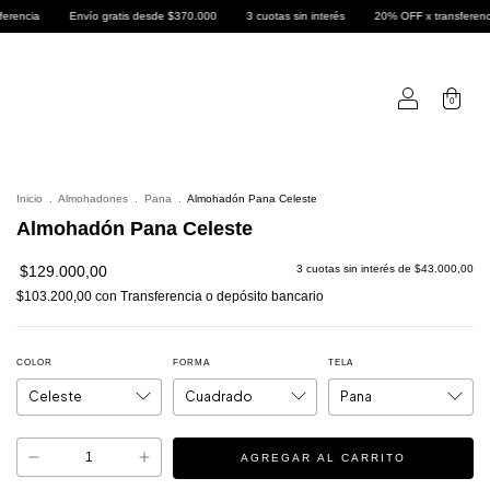
nvío gratis desde $370.000
3 cuotas sin interés
20% OFF x transferencia
Envío 
0
Inicio
.
Almohadones
.
Pana
.
Almohadón Pana Celeste
Almohadón Pana Celeste
$129.000,00
3
cuotas sin interés de
$43.000,00
$103.200,00
con
Transferencia o depósito bancario
COLOR
FORMA
TELA