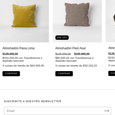
20
%
OFF
Almo
Almohadón Pana Lima
Almohadón Pied Asaí
$125
$129.000,00
$125.000,00
$100.000,00
$100
$103.200,00
con
Transferencia o
$80.000,00
con
Transferencia o
depós
depósito bancario
depósito bancario
3
cuo
3
cuotas sin interés de
$43.000,00
3
cuotas sin interés de
$33.333,33
CO
COMPRAR
COMPRAR
SUSCRIBITE A NUESTRO NEWSLETTER