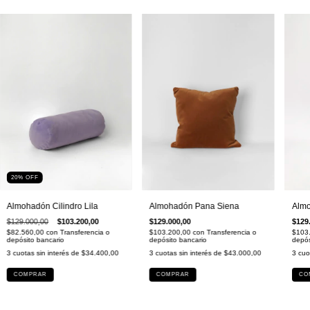
20
%
OFF
Almohadón Cilindro Lila
Almo
Almohadón Pana Siena
$129.000,00
$103.200,00
$129
$129.000,00
$82.560,00
con
Transferencia o
$103
$103.200,00
con
Transferencia o
depósito bancario
depós
depósito bancario
3
cuotas sin interés de
$34.400,00
3
cuo
3
cuotas sin interés de
$43.000,00
COMPRAR
CO
COMPRAR