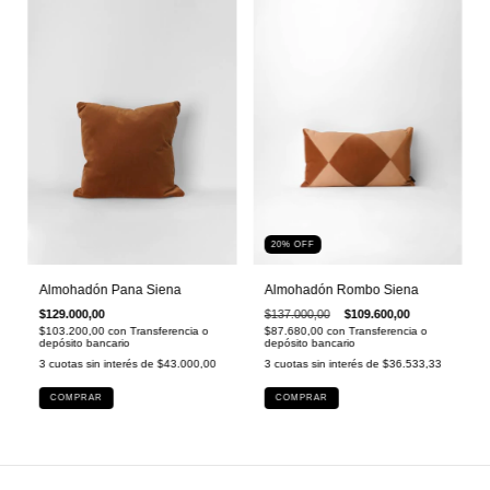
20
%
OFF
Almohadón Rombo Siena
Almohadón Pana Siena
$137.000,00
$109.600,00
$129.000,00
$87.680,00
con
Transferencia o
$103.200,00
con
Transferencia o
depósito bancario
depósito bancario
3
cuotas sin interés de
$36.533,33
3
cuotas sin interés de
$43.000,00
COMPRAR
COMPRAR