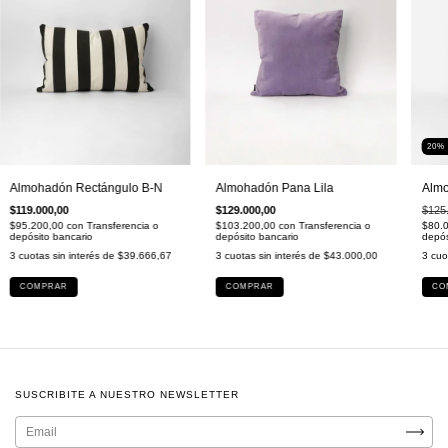
20
Almohadón Rectángulo B-N
Almohadón Pana Lila
Almo
$119.000,00
$129.000,00
$125
$95.200,00
con
Transferencia o
$103.200,00
con
Transferencia o
$80.
depósito bancario
depósito bancario
depós
3
cuotas sin interés de
$39.666,67
3
cuotas sin interés de
$43.000,00
3
cuo
COMPRAR
COMPRAR
CO
SUSCRIBITE A NUESTRO NEWSLETTER